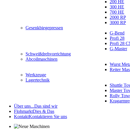
200 HE
300 HE
700 HE
2000 RP
3000 RP
Gesenkbiegepressen
G-Bend
Profi 28
Profi 28 
G-Master
Schweißdrehvorrichtung
Abcoilmaschinen
Wurst Meta
Reiter Ma
Werkzeuge
Lagertechnik
Shuttle To
Master To
Rolly Tow
Kragarmre
Über uns...
Das sind wir
Flohmarkt
Dies & Das
Kontakt
Kontaktieren Sie uns