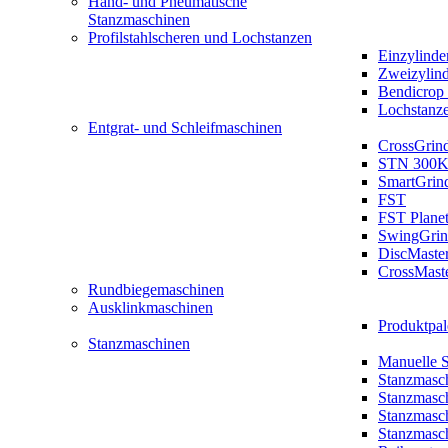
Hand- und Pneumatische
Stanzmaschinen
Profilstahlscheren und Lochstanzen
Einzylinde
Zweizylin
Bendicrop 
Lochstanz
Entgrat- und Schleifmaschinen
CrossGrin
STN 300K
SmartGrin
FST
FST Plane
SwingGrin
DiscMaste
CrossMast
Rundbiegemaschinen
Ausklinkmaschinen
Produktpal
Stanzmaschinen
Manuelle 
Stanzmasc
Stanzmasc
Stanzmasc
Stanzmasc