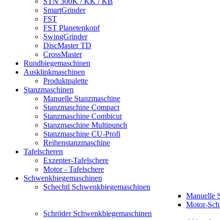
STN 300K / KK / KB
SmartGrinder
FST
FST Planetenkopf
SwingGrinder
DiscMaster TD
CrossMaster
Rundbiegemaschinen
Ausklinkmaschinen
Produktpalette
Stanzmaschinen
Manuelle Stanzmaschine
Stanzmaschine Compact
Stanzmaschine Combicut
Stanzmaschine Multipunch
Stanzmaschine CU-Profi
Reihenstanzmaschine
Tafelscheren
Exzenter-Tafelschere
Motor - Tafelschere
Schwenkbiegemaschinen
Schechtl Schwenkbiegemaschinen
Manuelle 
Motor-Sch
Schröder Schwenkbiegemaschinen