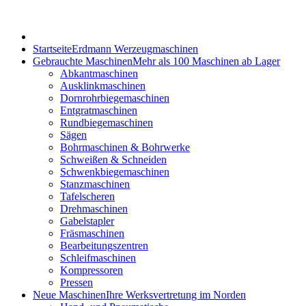
Startseite
Erdmann Werzeugmaschinen
Gebrauchte Maschinen
Mehr als 100 Maschinen ab Lager
Abkantmaschinen
Ausklinkmaschinen
Dornrohrbiegemaschinen
Entgratmaschinen
Rundbiegemaschinen
Sägen
Bohrmaschinen & Bohrwerke
Schweißen & Schneiden
Schwenkbiegemaschinen
Stanzmaschinen
Tafelscheren
Drehmaschinen
Gabelstapler
Fräsmaschinen
Bearbeitungszentren
Schleifmaschinen
Kompressoren
Pressen
Neue Maschinen
Ihre Werksvertretung im Norden