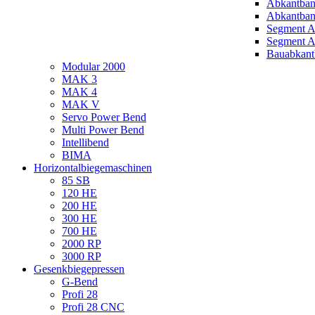
Abkantba
Abkantba
Segment 
Segment A
Bauabkan
Modular 2000
MAK 3
MAK 4
MAK V
Servo Power Bend
Multi Power Bend
Intellibend
BIMA
Horizontalbiegemaschinen
85 SB
120 HE
200 HE
300 HE
700 HE
2000 RP
3000 RP
Gesenkbiegepressen
G-Bend
Profi 28
Profi 28 CNC