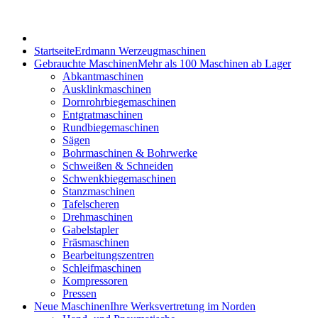
Startseite
Erdmann Werzeugmaschinen
Gebrauchte Maschinen
Mehr als 100 Maschinen ab Lager
Abkantmaschinen
Ausklinkmaschinen
Dornrohrbiegemaschinen
Entgratmaschinen
Rundbiegemaschinen
Sägen
Bohrmaschinen & Bohrwerke
Schweißen & Schneiden
Schwenkbiegemaschinen
Stanzmaschinen
Tafelscheren
Drehmaschinen
Gabelstapler
Fräsmaschinen
Bearbeitungszentren
Schleifmaschinen
Kompressoren
Pressen
Neue Maschinen
Ihre Werksvertretung im Norden