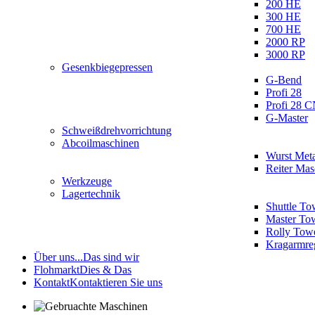
200 HE
300 HE
700 HE
2000 RP
3000 RP
Gesenkbiegepressen
G-Bend
Profi 28
Profi 28 
G-Master
Schweißdrehvorrichtung
Abcoilmaschinen
Wurst Meta
Reiter Ma
Werkzeuge
Lagertechnik
Shuttle To
Master To
Rolly Tow
Kragarmre
Über uns...
Das sind wir
Flohmarkt
Dies & Das
Kontakt
Kontaktieren Sie uns