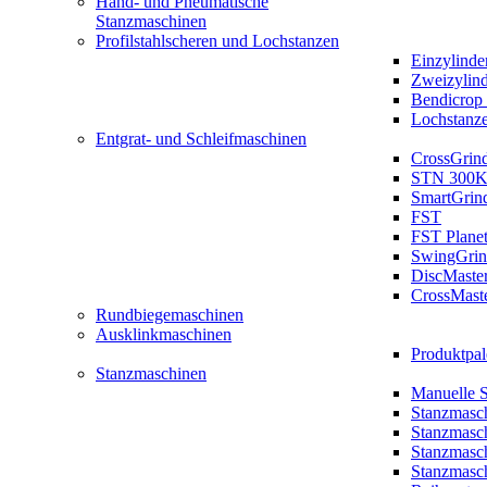
Hand- und Pneumatische
Stanzmaschinen
Profilstahlscheren und Lochstanzen
Einzylinde
Zweizylin
Bendicrop 
Lochstanz
Entgrat- und Schleifmaschinen
CrossGrin
STN 300K
SmartGrin
FST
FST Plane
SwingGrin
DiscMaste
CrossMast
Rundbiegemaschinen
Ausklinkmaschinen
Produktpal
Stanzmaschinen
Manuelle 
Stanzmasc
Stanzmasc
Stanzmasc
Stanzmasc