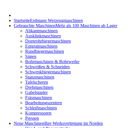
Startseite
Erdmann Werzeugmaschinen
Gebrauchte Maschinen
Mehr als 100 Maschinen ab Lager
Abkantmaschinen
Ausklinkmaschinen
Dornrohrbiegemaschinen
Entgratmaschinen
Rundbiegemaschinen
Sägen
Bohrmaschinen & Bohrwerke
Schweißen & Schneiden
Schwenkbiegemaschinen
Stanzmaschinen
Tafelscheren
Drehmaschinen
Gabelstapler
Fräsmaschinen
Bearbeitungszentren
Schleifmaschinen
Kompressoren
Pressen
Neue Maschinen
Ihre Werksvertretung im Norden