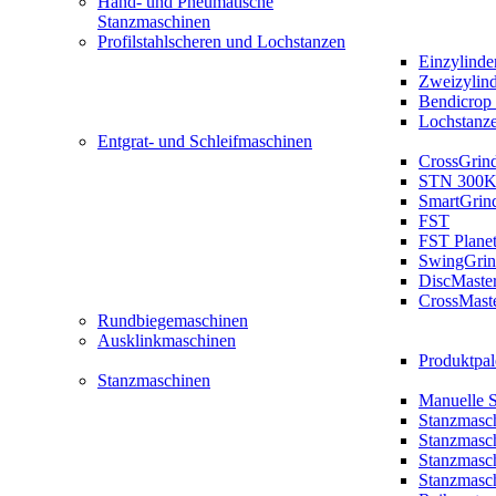
Hand- und Pneumatische
Stanzmaschinen
Profilstahlscheren und Lochstanzen
Einzylinde
Zweizylin
Bendicrop 
Lochstanz
Entgrat- und Schleifmaschinen
CrossGrin
STN 300K
SmartGrin
FST
FST Plane
SwingGrin
DiscMaste
CrossMast
Rundbiegemaschinen
Ausklinkmaschinen
Produktpal
Stanzmaschinen
Manuelle 
Stanzmasc
Stanzmasc
Stanzmasc
Stanzmasc